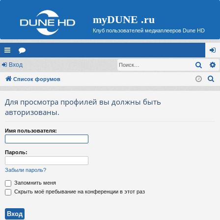
myDUNE .ru
Клуб пользователей медиаплееров Dune HD
Поис
с
Вход
ор
хо
П
ы
Список форумов
ум
д
о
лк
ы
Для просмотра профилей вы должны быть
и
и
авторизованы.
с
к
Имя пользователя:
Пароль:
Забыли пароль?
Запомнить меня
Скрыть моё пребывание на конференции в этот раз