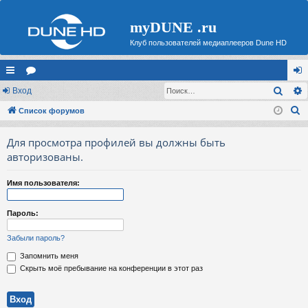
myDUNE .ru
Клуб пользователей медиаплееров Dune HD
Поис
с
Вход
ор
хо
П
ы
Список форумов
ум
д
о
лк
ы
Для просмотра профилей вы должны быть
и
и
авторизованы.
с
к
Имя пользователя:
Пароль:
Забыли пароль?
Запомнить меня
Скрыть моё пребывание на конференции в этот раз