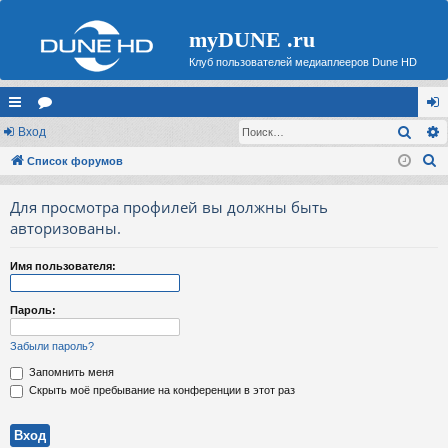
myDUNE .ru
Клуб пользователей медиаплееров Dune HD
Поис
с
Вход
ор
хо
П
ы
Список форумов
ум
д
о
лк
ы
Для просмотра профилей вы должны быть
и
и
авторизованы.
с
к
Имя пользователя:
Пароль:
Забыли пароль?
Запомнить меня
Скрыть моё пребывание на конференции в этот раз