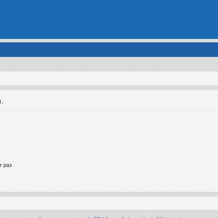
.
т раз