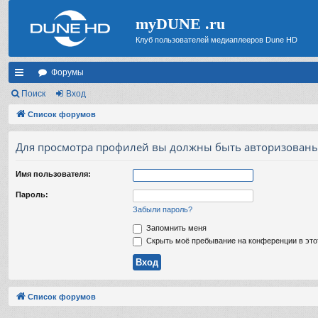
myDUNE .ru
Клуб пользователей медиаплееров Dune HD
Форумы
с
Поиск
Вход
ы
Список форумов
лк
Для просмотра профилей вы должны быть авторизованы
и
Имя пользователя:
Пароль:
Забыли пароль?
Запомнить меня
Скрыть моё пребывание на конференции в это
Список форумов