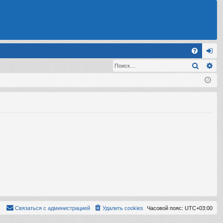
С
Поиск
Ра
FA
хо
Q
д
Связаться с администрацией
Удалить cookies
Часовой пояс:
UTC+03:00