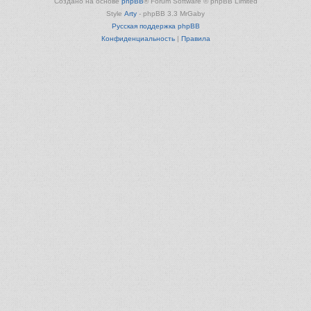
Создано на основе
phpBB
® Forum Software © phpBB Limited
Style
Arty
- phpBB 3.3 MrGaby
Русская поддержка phpBB
Конфиденциальность
|
Правила