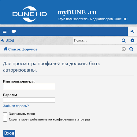
myDUNE .ru
Клуб пользователей медиаплееров Dune HD
Поис
с
Вход
ор
хо
П
ы
Список форумов
ум
д
о
лк
ы
Для просмотра профилей вы должны быть
и
и
авторизованы.
с
к
Имя пользователя:
Пароль:
Забыли пароль?
Запомнить меня
Скрыть моё пребывание на конференции в этот раз