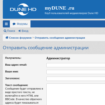
myDUNE .ru
Клуб пользователей медиаплееров Dune HD
Форумы
с
Поиск
Вход
ы
Список форумов
Отправить сообщение администрации
лк
Отправить сообщение администрации
и
Получатель:
Администратор
Ваш адрес email:
Ваше имя:
Заголовок:
Текст сообщения:
Сообщение будет отправлено в
виде простого текста, не
включайте в него HTML или
BBCode. В качестве обратного
адреса будет показываться