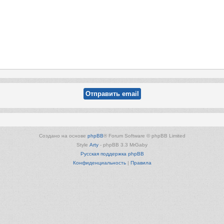
Создано на основе
phpBB
® Forum Software © phpBB Limited
Style
Arty
- phpBB 3.3 MrGaby
Русская поддержка phpBB
Конфиденциальность
|
Правила