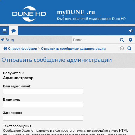
myDUNE .ru
Клуб пользователей медиаплееров Dune HD
Поис
с
Вход
ор
хо
П
ы
Список форумов
ум
Отправить сообщение администрации
д
о
Отправить сообщение администрации
лк
ы
и
и
с
Получатель:
к
Администратор
Ваш адрес email:
Ваше имя:
Заголовок:
Текст сообщения:
Сообщение будет отправлено в виде простого текста, не включайте в него HTML
или BBCode. В качестве обратного адреса будет показываться ваш адрес email.