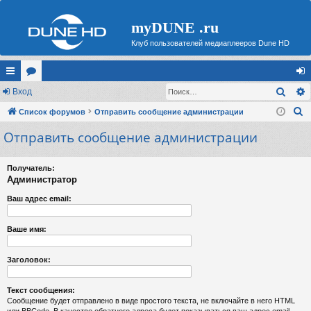
myDUNE .ru
Клуб пользователей медиаплееров Dune HD
Поис
с
Вход
ор
хо
П
ы
Список форумов
ум
Отправить сообщение администрации
д
о
Отправить сообщение администрации
лк
ы
и
и
с
Получатель:
к
Администратор
Ваш адрес email:
Ваше имя:
Заголовок:
Текст сообщения:
Сообщение будет отправлено в виде простого текста, не включайте в него HTML
или BBCode. В качестве обратного адреса будет показываться ваш адрес email.