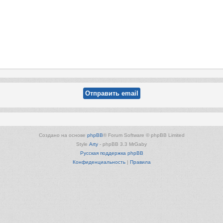
Создано на основе
phpBB
® Forum Software © phpBB Limited
Style
Arty
- phpBB 3.3 MrGaby
Русская поддержка phpBB
Конфиденциальность
|
Правила