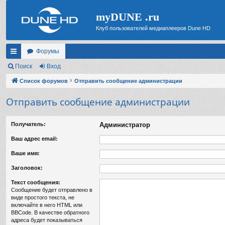
myDUNE .ru
Клуб пользователей медиаплееров Dune HD
Форумы
с
Поиск
Вход
ы
Список форумов
Отправить сообщение администрации
лк
Отправить сообщение администрации
и
Получатель:
Администратор
Ваш адрес email:
Ваше имя:
Заголовок:
Текст сообщения:
Сообщение будет отправлено в
виде простого текста, не
включайте в него HTML или
BBCode. В качестве обратного
адреса будет показываться