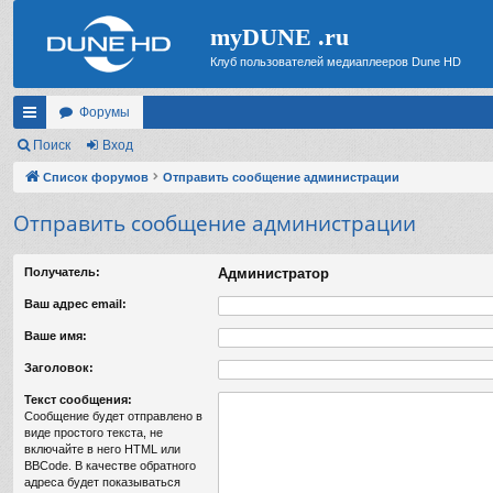
myDUNE .ru
Клуб пользователей медиаплееров Dune HD
Форумы
с
Поиск
Вход
ы
Список форумов
Отправить сообщение администрации
лк
Отправить сообщение администрации
и
Получатель:
Администратор
Ваш адрес email:
Ваше имя:
Заголовок:
Текст сообщения:
Сообщение будет отправлено в
виде простого текста, не
включайте в него HTML или
BBCode. В качестве обратного
адреса будет показываться