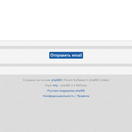
Создано на основе
phpBB
® Forum Software © phpBB Limited
Style
Arty
- phpBB 3.3 MrGaby
Русская поддержка phpBB
Конфиденциальность
|
Правила