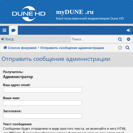
myDUNE .ru
Клуб пользователей медиаплееров Dune HD
Поис
с
Вход
ор
хо
П
ы
Список форумов
ум
Отправить сообщение администрации
д
о
Отправить сообщение администрации
лк
ы
и
и
с
Получатель:
к
Администратор
Ваш адрес email:
Ваше имя:
Заголовок:
Текст сообщения:
Сообщение будет отправлено в виде простого текста, не включайте в него HTML
или BBCode. В качестве обратного адреса будет показываться ваш адрес email.