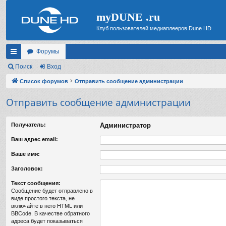
myDUNE .ru
Клуб пользователей медиаплееров Dune HD
Форумы
с
Поиск
Вход
ы
Список форумов
Отправить сообщение администрации
лк
Отправить сообщение администрации
и
Получатель:
Администратор
Ваш адрес email:
Ваше имя:
Заголовок:
Текст сообщения:
Сообщение будет отправлено в
виде простого текста, не
включайте в него HTML или
BBCode. В качестве обратного
адреса будет показываться