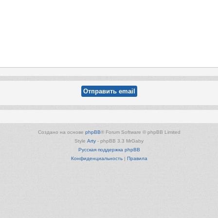
Создано на основе
phpBB
® Forum Software © phpBB Limited
Style
Arty
- phpBB 3.3 MrGaby
Русская поддержка phpBB
Конфиденциальность
|
Правила