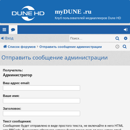
myDUNE .ru
Клуб пользователей медиаплееров Dune HD
Поис
с
Вход
ор
хо
П
ы
Список форумов
ум
Отправить сообщение администрации
д
о
Отправить сообщение администрации
лк
ы
и
и
с
Получатель:
к
Администратор
Ваш адрес email:
Ваше имя:
Заголовок:
Текст сообщения:
Сообщение будет отправлено в виде простого текста, не включайте в него HTML
или BBCode. В качестве обратного адреса будет показываться ваш адрес email.