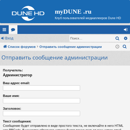
myDUNE .ru
Клуб пользователей медиаплееров Dune HD
Поис
с
Вход
ор
хо
П
ы
Список форумов
ум
Отправить сообщение администрации
д
о
Отправить сообщение администрации
лк
ы
и
и
с
Получатель:
к
Администратор
Ваш адрес email:
Ваше имя:
Заголовок:
Текст сообщения:
Сообщение будет отправлено в виде простого текста, не включайте в него HTML
или BBCode. В качестве обратного адреса будет показываться ваш адрес email.