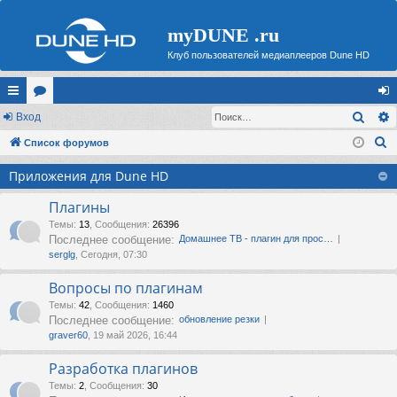
myDUNE .ru
Клуб пользователей медиаплееров Dune HD
Поис
с
Вход
ор
хо
П
ы
Список форумов
ум
д
о
лк
ы
Приложения для Dune HD
и
и
с
Плагины
к
Темы
:
13
,
Сообщения
:
26396
Последнее сообщение:
Домашнее ТВ - плагин для прос…
serglg
, Сегодня, 07:30
Вопросы по плагинам
Темы
:
42
,
Сообщения
:
1460
Последнее сообщение:
обновление резки
graver60
, 19 май 2026, 16:44
Разработка плагинов
Темы
:
2
,
Сообщения
:
30