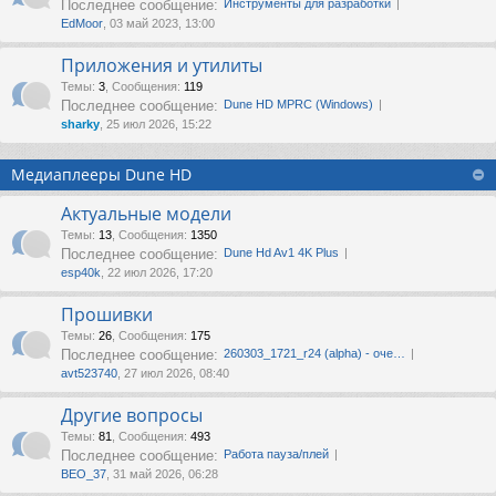
Последнее сообщение:
Инструменты для разработки
EdMoor
, 03 май 2023, 13:00
Приложения и утилиты
Темы
:
3
,
Сообщения
:
119
Последнее сообщение:
Dune HD MPRC (Windows)
sharky
, 25 июл 2026, 15:22
Медиаплееры Dune HD
Актуальные модели
Темы
:
13
,
Сообщения
:
1350
Последнее сообщение:
Dune Hd Av1 4K Plus
esp40k
, 22 июл 2026, 17:20
Прошивки
Темы
:
26
,
Сообщения
:
175
Последнее сообщение:
260303_1721_r24 (alpha) - оче…
avt523740
, 27 июл 2026, 08:40
Другие вопросы
Темы
:
81
,
Сообщения
:
493
Последнее сообщение:
Работа пауза/плей
ВЕО_37
, 31 май 2026, 06:28