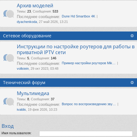
Архив моделей
Темы
:
23
,
Сообщения
:
533
Последнее сообщение:
Dune Hd Smartbox 4K
dyachenkoda
, 27 май 2026, 13:21
Сетевое оборудование
Инструкции по настройке роутеров для работы в
приватной IPTV сети
Темы
:
5
,
Сообщения
:
146
Последнее сообщение:
Пример настройки роутеров Mik…
vollstein
, 29 окт 2023, 03:48
Технический форум
Мультимедиа
Темы
:
8
,
Сообщения
:
37
Последнее сообщение:
Вопрос по воспроизведению зву…
ivaldis
, 19 фев 2026, 10:23
Вход
Имя пользователя: