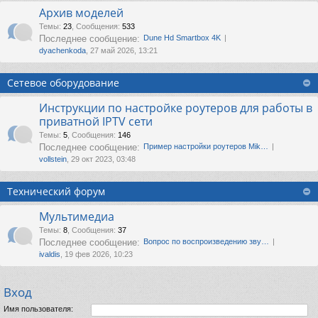
Архив моделей
Темы
:
23
,
Сообщения
:
533
Последнее сообщение:
Dune Hd Smartbox 4K
dyachenkoda
, 27 май 2026, 13:21
Сетевое оборудование
Инструкции по настройке роутеров для работы в
приватной IPTV сети
Темы
:
5
,
Сообщения
:
146
Последнее сообщение:
Пример настройки роутеров Mik…
vollstein
, 29 окт 2023, 03:48
Технический форум
Мультимедиа
Темы
:
8
,
Сообщения
:
37
Последнее сообщение:
Вопрос по воспроизведению зву…
ivaldis
, 19 фев 2026, 10:23
Вход
Имя пользователя: