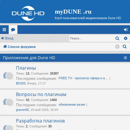
myDUNE .ru
Клуб пользователей медиаплееров Dune HD
Поис
с
Вход
ор
хо
П
ы
Список форумов
ум
д
о
лк
ы
Приложения для Dune HD
и
и
с
Плагины
к
Темы
:
13
,
Сообщения
:
26387
Последнее сообщение:
FREE TV - просмотр эфира и а…
BOSIS
, Вчера, 17:17
Вопросы по плагинам
Темы
:
42
,
Сообщения
:
1460
Последнее сообщение:
обновление резки
graver60
, 19 май 2026, 16:44
Разработка плагинов
Темы
:
2
,
Сообщения
:
30