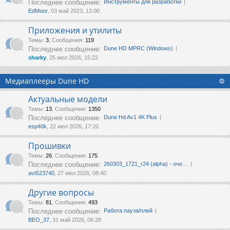
Последнее сообщение:
Инструменты для разработки
EdMoor
, 03 май 2023, 13:00
Приложения и утилиты
Темы
:
3
,
Сообщения
:
119
Последнее сообщение:
Dune HD MPRC (Windows)
sharky
, 25 июл 2026, 15:22
Медиаплееры Dune HD
Актуальные модели
Темы
:
13
,
Сообщения
:
1350
Последнее сообщение:
Dune Hd Av1 4K Plus
esp40k
, 22 июл 2026, 17:20
Прошивки
Темы
:
26
,
Сообщения
:
175
Последнее сообщение:
260303_1721_r24 (alpha) - оче…
avt523740
, 27 июл 2026, 08:40
Другие вопросы
Темы
:
81
,
Сообщения
:
493
Последнее сообщение:
Работа пауза/плей
ВЕО_37
, 31 май 2026, 06:28