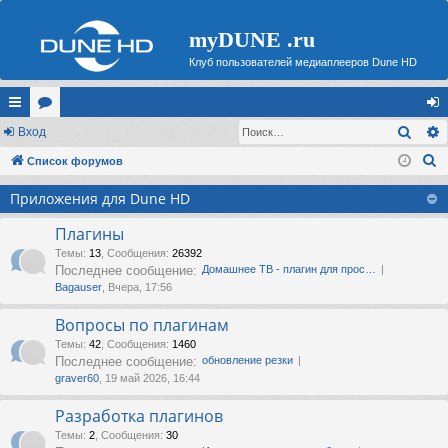
myDUNE .ru
Клуб пользователей медиаплееров Dune HD
Поис
с
Вход
ор
хо
П
ы
Список форумов
ум
д
о
лк
ы
Приложения для Dune HD
и
и
с
Плагины
к
Темы
:
13
,
Сообщения
:
26392
Последнее сообщение:
Домашнее ТВ - плагин для прос…
Bagauser
, Вчера, 17:56
Вопросы по плагинам
Темы
:
42
,
Сообщения
:
1460
Последнее сообщение:
обновление резки
graver60
, 19 май 2026, 16:44
Разработка плагинов
Темы
:
2
,
Сообщения
:
30