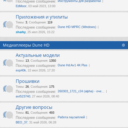
Последнее сообщение:
Инструменты для разработки
EdMoor
, 03 май 2023, 13:00
Приложения и утилиты
Темы
:
3
,
Сообщения
:
119
Последнее сообщение:
Dune HD MPRC (Windows)
sharky
, 25 июл 2026, 15:22
Медиаплееры Dune HD
Актуальные модели
Темы
:
13
,
Сообщения
:
1350
Последнее сообщение:
Dune Hd Av1 4K Plus
esp40k
, 22 июл 2026, 17:20
Прошивки
Темы
:
26
,
Сообщения
:
175
Последнее сообщение:
260303_1721_r24 (alpha) - оче…
avt523740
, 27 июл 2026, 08:40
Другие вопросы
Темы
:
81
,
Сообщения
:
493
Последнее сообщение:
Работа пауза/плей
ВЕО_37
, 31 май 2026, 06:28