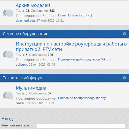
Архив моделей
Темы
:
23
,
Сообщения
:
533
Последнее сообщение:
Dune Hd Smartbox 4K
dyachenkoda
, 27 май 2026, 13:21
Сетевое оборудование
Инструкции по настройке роутеров для работы в
приватной IPTV сети
Темы
:
5
,
Сообщения
:
146
Последнее сообщение:
Пример настройки роутеров Mik…
vollstein
, 29 окт 2023, 03:48
Технический форум
Мультимедиа
Темы
:
8
,
Сообщения
:
37
Последнее сообщение:
Вопрос по воспроизведению зву…
ivaldis
, 19 фев 2026, 10:23
Вход
Имя пользователя: