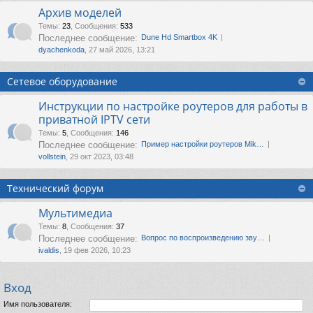
Архив моделей
Темы
:
23
,
Сообщения
:
533
Последнее сообщение:
Dune Hd Smartbox 4K
dyachenkoda
, 27 май 2026, 13:21
Сетевое оборудование
Инструкции по настройке роутеров для работы в
приватной IPTV сети
Темы
:
5
,
Сообщения
:
146
Последнее сообщение:
Пример настройки роутеров Mik…
vollstein
, 29 окт 2023, 03:48
Технический форум
Мультимедиа
Темы
:
8
,
Сообщения
:
37
Последнее сообщение:
Вопрос по воспроизведению зву…
ivaldis
, 19 фев 2026, 10:23
Вход
Имя пользователя: