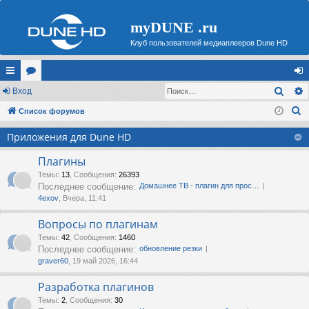
myDUNE .ru
Клуб пользователей медиаплееров Dune HD
Поис
с
Вход
ор
хо
П
ы
Список форумов
ум
д
о
лк
ы
Приложения для Dune HD
и
и
с
Плагины
к
Темы
:
13
,
Сообщения
:
26393
Последнее сообщение:
Домашнее ТВ - плагин для прос…
4exov
, Вчера, 11:41
Вопросы по плагинам
Темы
:
42
,
Сообщения
:
1460
Последнее сообщение:
обновление резки
graver60
, 19 май 2026, 16:44
Разработка плагинов
Темы
:
2
,
Сообщения
:
30