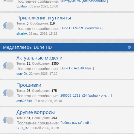
Последнее сообщение:
Инструменты для разработки
EdMoor
, 03 май 2023, 13:00
Приложения и утилиты
Темы
:
3
,
Сообщения
:
119
Последнее сообщение:
Dune HD MPRC (Windows)
sharky
, 25 июл 2026, 15:22
Медиаплееры Dune HD
Актуальные модели
Темы
:
13
,
Сообщения
:
1350
Последнее сообщение:
Dune Hd Av1 4K Plus
esp40k
, 22 июл 2026, 17:20
Прошивки
Темы
:
26
,
Сообщения
:
175
Последнее сообщение:
260303_1721_r24 (alpha) - оче…
avt523740
, 27 июл 2026, 08:40
Другие вопросы
Темы
:
81
,
Сообщения
:
493
Последнее сообщение:
Работа пауза/плей
ВЕО_37
, 31 май 2026, 06:28