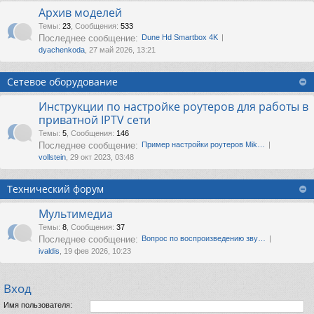
Архив моделей
Темы
:
23
,
Сообщения
:
533
Последнее сообщение:
Dune Hd Smartbox 4K
dyachenkoda
, 27 май 2026, 13:21
Сетевое оборудование
Инструкции по настройке роутеров для работы в
приватной IPTV сети
Темы
:
5
,
Сообщения
:
146
Последнее сообщение:
Пример настройки роутеров Mik…
vollstein
, 29 окт 2023, 03:48
Технический форум
Мультимедиа
Темы
:
8
,
Сообщения
:
37
Последнее сообщение:
Вопрос по воспроизведению зву…
ivaldis
, 19 фев 2026, 10:23
Вход
Имя пользователя: