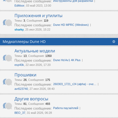
Последнее сообщение:
Инструменты для разработки
EdMoor
, 03 май 2023, 13:00
Приложения и утилиты
Темы
:
3
,
Сообщения
:
119
Последнее сообщение:
Dune HD MPRC (Windows)
sharky
, 25 июл 2026, 15:22
Медиаплееры Dune HD
Актуальные модели
Темы
:
13
,
Сообщения
:
1350
Последнее сообщение:
Dune Hd Av1 4K Plus
esp40k
, 22 июл 2026, 17:20
Прошивки
Темы
:
26
,
Сообщения
:
175
Последнее сообщение:
260303_1721_r24 (alpha) - оче…
avt523740
, 27 июл 2026, 08:40
Другие вопросы
Темы
:
81
,
Сообщения
:
493
Последнее сообщение:
Работа пауза/плей
ВЕО_37
, 31 май 2026, 06:28