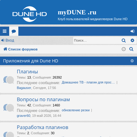
myDUNE .ru
Клуб пользователей медиаплееров Dune HD
Поис
с
Вход
ор
хо
П
ы
Список форумов
ум
д
о
лк
ы
Приложения для Dune HD
и
и
с
Плагины
к
Темы
:
13
,
Сообщения
:
26392
Последнее сообщение:
Домашнее ТВ - плагин для прос…
Bagauser
, Сегодня, 17:56
Вопросы по плагинам
Темы
:
42
,
Сообщения
:
1460
Последнее сообщение:
обновление резки
graver60
, 19 май 2026, 16:44
Разработка плагинов
Темы
:
2
,
Сообщения
:
30