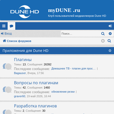
myDUNE .ru
Клуб пользователей медиаплееров Dune HD
Поис
с
Вход
ор
хо
П
ы
Список форумов
ум
д
о
лк
ы
Приложения для Dune HD
и
и
с
Плагины
к
Темы
:
13
,
Сообщения
:
26392
Последнее сообщение:
Домашнее ТВ - плагин для прос…
Bagauser
, Вчера, 17:56
Вопросы по плагинам
Темы
:
42
,
Сообщения
:
1460
Последнее сообщение:
обновление резки
graver60
, 19 май 2026, 16:44
Разработка плагинов
Темы
:
2
,
Сообщения
:
30