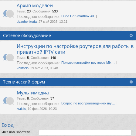
Архив моделей
Темы
:
23
,
Сообщения
:
533
Последнее сообщение:
Dune Hd Smartbox 4K
dyachenkoda
, 27 май 2026, 13:21
Сетевое оборудование
Инструкции по настройке роутеров для работы в
приватной IPTV сети
Темы
:
5
,
Сообщения
:
146
Последнее сообщение:
Пример настройки роутеров Mik…
vollstein
, 29 окт 2023, 03:48
Технический форум
Мультимедиа
Темы
:
8
,
Сообщения
:
37
Последнее сообщение:
Вопрос по воспроизведению зву…
ivaldis
, 19 фев 2026, 10:23
Вход
Имя пользователя: