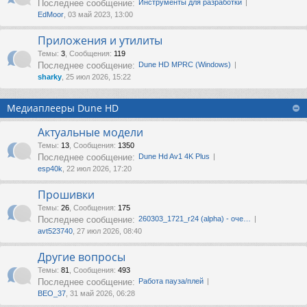
Последнее сообщение:
Инструменты для разработки
EdMoor
, 03 май 2023, 13:00
Приложения и утилиты
Темы
:
3
,
Сообщения
:
119
Последнее сообщение:
Dune HD MPRC (Windows)
sharky
, 25 июл 2026, 15:22
Медиаплееры Dune HD
Актуальные модели
Темы
:
13
,
Сообщения
:
1350
Последнее сообщение:
Dune Hd Av1 4K Plus
esp40k
, 22 июл 2026, 17:20
Прошивки
Темы
:
26
,
Сообщения
:
175
Последнее сообщение:
260303_1721_r24 (alpha) - оче…
avt523740
, 27 июл 2026, 08:40
Другие вопросы
Темы
:
81
,
Сообщения
:
493
Последнее сообщение:
Работа пауза/плей
ВЕО_37
, 31 май 2026, 06:28