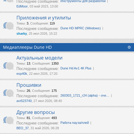
Последнее сообщение:
Инструменты для разработки
EdMoor
, 03 май 2023, 13:00
Приложения и утилиты
Темы
:
3
,
Сообщения
:
119
Последнее сообщение:
Dune HD MPRC (Windows)
sharky
, 25 июл 2026, 15:22
Медиаплееры Dune HD
Актуальные модели
Темы
:
13
,
Сообщения
:
1350
Последнее сообщение:
Dune Hd Av1 4K Plus
esp40k
, 22 июл 2026, 17:20
Прошивки
Темы
:
26
,
Сообщения
:
175
Последнее сообщение:
260303_1721_r24 (alpha) - оче…
avt523740
, 27 июл 2026, 08:40
Другие вопросы
Темы
:
81
,
Сообщения
:
493
Последнее сообщение:
Работа пауза/плей
ВЕО_37
, 31 май 2026, 06:28