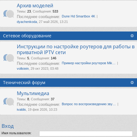
Архив моделей
Темы
:
23
,
Сообщения
:
533
Последнее сообщение:
Dune Hd Smartbox 4K
dyachenkoda
, 27 май 2026, 13:21
Сетевое оборудование
Инструкции по настройке роутеров для работы в
приватной IPTV сети
Темы
:
5
,
Сообщения
:
146
Последнее сообщение:
Пример настройки роутеров Mik…
vollstein
, 29 окт 2023, 03:48
Технический форум
Мультимедиа
Темы
:
8
,
Сообщения
:
37
Последнее сообщение:
Вопрос по воспроизведению зву…
ivaldis
, 19 фев 2026, 10:23
Вход
Имя пользователя: