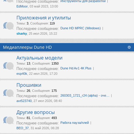
Последнее сообщение:
Инструменты для разработки
EdMoor
, 03 май 2023, 13:00
Приложения и утилиты
Темы
:
3
,
Сообщения
:
119
Последнее сообщение:
Dune HD MPRC (Windows)
sharky
, 25 июл 2026, 15:22
Медиаплееры Dune HD
Актуальные модели
Темы
:
13
,
Сообщения
:
1350
Последнее сообщение:
Dune Hd Av1 4K Plus
esp40k
, 22 июл 2026, 17:20
Прошивки
Темы
:
26
,
Сообщения
:
175
Последнее сообщение:
260303_1721_r24 (alpha) - оче…
avt523740
, 27 июл 2026, 08:40
Другие вопросы
Темы
:
81
,
Сообщения
:
493
Последнее сообщение:
Работа пауза/плей
ВЕО_37
, 31 май 2026, 06:28