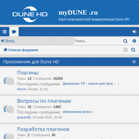
myDUNE .ru
Клуб пользователей медиаплееров Dune HD
Поис
с
Вход
ор
хо
П
ы
Список форумов
ум
д
о
лк
ы
Приложения для Dune HD
и
и
с
Плагины
к
Темы
:
13
,
Сообщения
:
26393
Последнее сообщение:
Домашнее ТВ - плагин для прос…
4exov
, Вчера, 11:41
Вопросы по плагинам
Темы
:
42
,
Сообщения
:
1460
Последнее сообщение:
обновление резки
graver60
, 19 май 2026, 16:44
Разработка плагинов
Темы
:
2
,
Сообщения
:
30