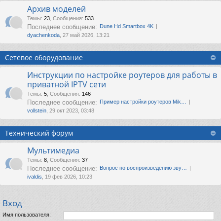
Архив моделей
Темы
:
23
,
Сообщения
:
533
Последнее сообщение:
Dune Hd Smartbox 4K
dyachenkoda
, 27 май 2026, 13:21
Сетевое оборудование
Инструкции по настройке роутеров для работы в
приватной IPTV сети
Темы
:
5
,
Сообщения
:
146
Последнее сообщение:
Пример настройки роутеров Mik…
vollstein
, 29 окт 2023, 03:48
Технический форум
Мультимедиа
Темы
:
8
,
Сообщения
:
37
Последнее сообщение:
Вопрос по воспроизведению зву…
ivaldis
, 19 фев 2026, 10:23
Вход
Имя пользователя: