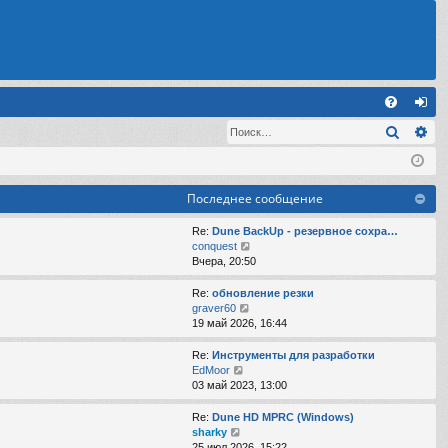
С
Поиск
Ра
FA
хо
Q
д
Последнее сообщение
Re:
Dune BackUp - резервное сохра…
П
conquest
е
Вчера, 20:50
р
е
Re:
обновление резки
й
П
graver60
т
е
19 май 2026, 16:44
и
р
к
е
Re:
Инструменты для разработки
п
й
П
EdMoor
о
т
е
03 май 2023, 13:00
с
и
р
л
к
е
Re:
Dune HD MPRC (Windows)
е
п
й
П
sharky
д
о
т
е
25 июл 2026, 15:22