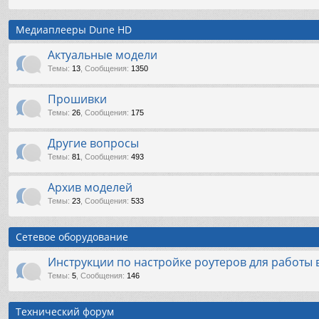
Медиаплееры Dune HD
Актуальные модели
Темы
:
13
,
Сообщения
:
1350
Прошивки
Темы
:
26
,
Сообщения
:
175
Другие вопросы
Темы
:
81
,
Сообщения
:
493
Архив моделей
Темы
:
23
,
Сообщения
:
533
Сетевое оборудование
Инструкции по настройке роутеров для работы в
Темы
:
5
,
Сообщения
:
146
Технический форум