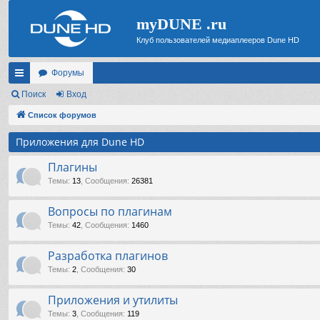
myDUNE .ru
Клуб пользователей медиаплееров Dune HD
Форумы
с
Поиск
Вход
ы
Список форумов
лк
Приложения для Dune HD
и
Плагины
Темы
:
13
,
Сообщения
:
26381
Вопросы по плагинам
Темы
:
42
,
Сообщения
:
1460
Разработка плагинов
Темы
:
2
,
Сообщения
:
30
Приложения и утилиты
Темы
:
3
,
Сообщения
:
119