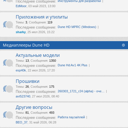
Последнее сообщение:
Инструменты для разработки
EdMoor
, 03 май 2023, 13:00
Приложения и утилиты
Темы
:
3
,
Сообщения
:
119
Последнее сообщение:
Dune HD MPRC (Windows)
sharky
, 25 июл 2026, 15:22
Медиаплееры Dune HD
Актуальные модели
Темы
:
13
,
Сообщения
:
1350
Последнее сообщение:
Dune Hd Av1 4K Plus
esp40k
, 22 июл 2026, 17:20
Прошивки
Темы
:
26
,
Сообщения
:
175
Последнее сообщение:
260303_1721_r24 (alpha) - оче…
avt523740
, 27 июл 2026, 08:40
Другие вопросы
Темы
:
81
,
Сообщения
:
493
Последнее сообщение:
Работа пауза/плей
ВЕО_37
, 31 май 2026, 06:28