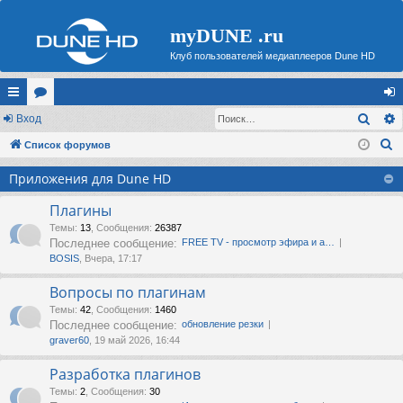
myDUNE .ru
Клуб пользователей медиаплееров Dune HD
Поис
с
Вход
ор
хо
П
ы
Список форумов
ум
д
о
лк
ы
Приложения для Dune HD
и
и
с
Плагины
к
Темы
:
13
,
Сообщения
:
26387
Последнее сообщение:
FREE TV - просмотр эфира и а…
BOSIS
, Вчера, 17:17
Вопросы по плагинам
Темы
:
42
,
Сообщения
:
1460
Последнее сообщение:
обновление резки
graver60
, 19 май 2026, 16:44
Разработка плагинов
Темы
:
2
,
Сообщения
:
30