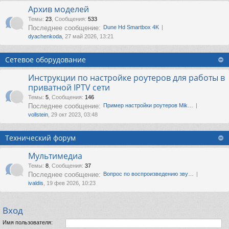
Архив моделей
Темы
:
23
,
Сообщения
:
533
Последнее сообщение:
Dune Hd Smartbox 4K
dyachenkoda
, 27 май 2026, 13:21
Сетевое оборудование
Инструкции по настройке роутеров для работы в
приватной IPTV сети
Темы
:
5
,
Сообщения
:
146
Последнее сообщение:
Пример настройки роутеров Mik…
vollstein
, 29 окт 2023, 03:48
Технический форум
Мультимедиа
Темы
:
8
,
Сообщения
:
37
Последнее сообщение:
Вопрос по воспроизведению зву…
ivaldis
, 19 фев 2026, 10:23
Вход
Имя пользователя: