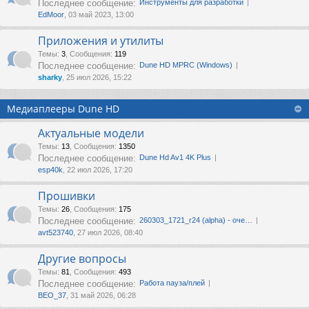
Последнее сообщение:
Инструменты для разработки
EdMoor
, 03 май 2023, 13:00
Приложения и утилиты
Темы
:
3
,
Сообщения
:
119
Последнее сообщение:
Dune HD MPRC (Windows)
sharky
, 25 июл 2026, 15:22
Медиаплееры Dune HD
Актуальные модели
Темы
:
13
,
Сообщения
:
1350
Последнее сообщение:
Dune Hd Av1 4K Plus
esp40k
, 22 июл 2026, 17:20
Прошивки
Темы
:
26
,
Сообщения
:
175
Последнее сообщение:
260303_1721_r24 (alpha) - оче…
avt523740
, 27 июл 2026, 08:40
Другие вопросы
Темы
:
81
,
Сообщения
:
493
Последнее сообщение:
Работа пауза/плей
ВЕО_37
, 31 май 2026, 06:28