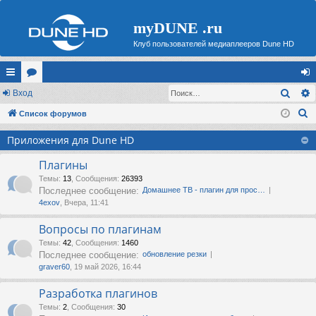
myDUNE .ru
Клуб пользователей медиаплееров Dune HD
Поис
с
Вход
ор
хо
П
ы
Список форумов
ум
д
о
лк
ы
Приложения для Dune HD
и
и
с
Плагины
к
Темы
:
13
,
Сообщения
:
26393
Последнее сообщение:
Домашнее ТВ - плагин для прос…
4exov
, Вчера, 11:41
Вопросы по плагинам
Темы
:
42
,
Сообщения
:
1460
Последнее сообщение:
обновление резки
graver60
, 19 май 2026, 16:44
Разработка плагинов
Темы
:
2
,
Сообщения
:
30