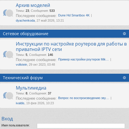
Архив моделей
Темы
:
23
,
Сообщения
:
533
Последнее сообщение:
Dune Hd Smartbox 4K
dyachenkoda
, 27 май 2026, 13:21
Сетевое оборудование
Инструкции по настройке роутеров для работы в
приватной IPTV сети
Темы
:
5
,
Сообщения
:
146
Последнее сообщение:
Пример настройки роутеров Mik…
vollstein
, 29 окт 2023, 03:48
Технический форум
Мультимедиа
Темы
:
8
,
Сообщения
:
37
Последнее сообщение:
Вопрос по воспроизведению зву…
ivaldis
, 19 фев 2026, 10:23
Вход
Имя пользователя: