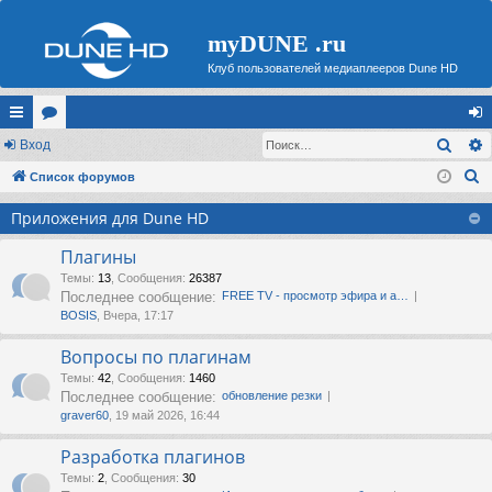
myDUNE .ru
Клуб пользователей медиаплееров Dune HD
Поис
с
Вход
ор
хо
П
ы
Список форумов
ум
д
о
лк
ы
Приложения для Dune HD
и
и
с
Плагины
к
Темы
:
13
,
Сообщения
:
26387
Последнее сообщение:
FREE TV - просмотр эфира и а…
BOSIS
, Вчера, 17:17
Вопросы по плагинам
Темы
:
42
,
Сообщения
:
1460
Последнее сообщение:
обновление резки
graver60
, 19 май 2026, 16:44
Разработка плагинов
Темы
:
2
,
Сообщения
:
30