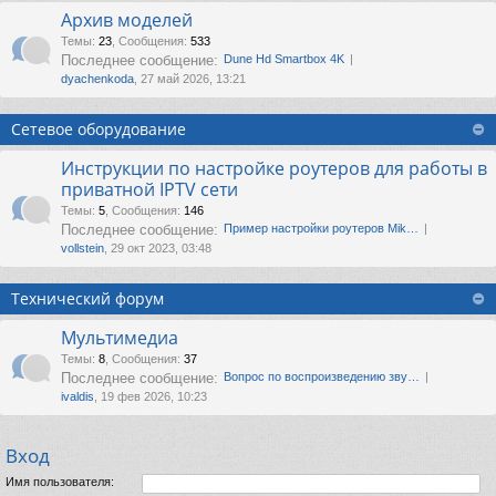
Архив моделей
Темы
:
23
,
Сообщения
:
533
Последнее сообщение:
Dune Hd Smartbox 4K
dyachenkoda
, 27 май 2026, 13:21
Сетевое оборудование
Инструкции по настройке роутеров для работы в
приватной IPTV сети
Темы
:
5
,
Сообщения
:
146
Последнее сообщение:
Пример настройки роутеров Mik…
vollstein
, 29 окт 2023, 03:48
Технический форум
Мультимедиа
Темы
:
8
,
Сообщения
:
37
Последнее сообщение:
Вопрос по воспроизведению зву…
ivaldis
, 19 фев 2026, 10:23
Вход
Имя пользователя: