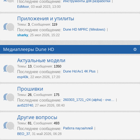
Последнее сообщение:
Инструменты для разработки
EdMoor
, 03 май 2023, 13:00
Приложения и утилиты
Темы
:
3
,
Сообщения
:
119
Последнее сообщение:
Dune HD MPRC (Windows)
sharky
, 25 июл 2026, 15:22
Медиаплееры Dune HD
Актуальные модели
Темы
:
13
,
Сообщения
:
1350
Последнее сообщение:
Dune Hd Av1 4K Plus
esp40k
, 22 июл 2026, 17:20
Прошивки
Темы
:
26
,
Сообщения
:
175
Последнее сообщение:
260303_1721_r24 (alpha) - оче…
avt523740
, 27 июл 2026, 08:40
Другие вопросы
Темы
:
81
,
Сообщения
:
493
Последнее сообщение:
Работа пауза/плей
ВЕО_37
, 31 май 2026, 06:28