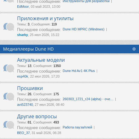
Последнее сообщение:
Инструменты для разработки
EdMoor
, 03 май 2023, 13:00
Приложения и утилиты
Темы
:
3
,
Сообщения
:
119
Последнее сообщение:
Dune HD MPRC (Windows)
sharky
, 25 июл 2026, 15:22
Медиаплееры Dune HD
Актуальные модели
Темы
:
13
,
Сообщения
:
1350
Последнее сообщение:
Dune Hd Av1 4K Plus
esp40k
, 22 июл 2026, 17:20
Прошивки
Темы
:
26
,
Сообщения
:
175
Последнее сообщение:
260303_1721_r24 (alpha) - оче…
avt523740
, 27 июл 2026, 08:40
Другие вопросы
Темы
:
81
,
Сообщения
:
493
Последнее сообщение:
Работа пауза/плей
ВЕО_37
, 31 май 2026, 06:28