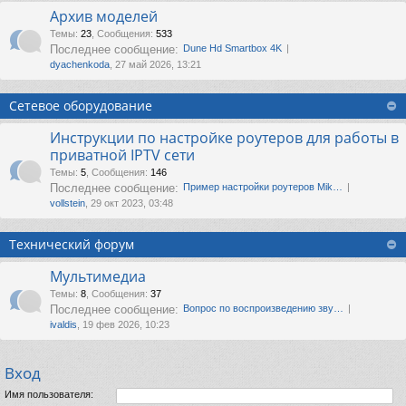
Архив моделей
Темы
:
23
,
Сообщения
:
533
Последнее сообщение:
Dune Hd Smartbox 4K
dyachenkoda
, 27 май 2026, 13:21
Сетевое оборудование
Инструкции по настройке роутеров для работы в
приватной IPTV сети
Темы
:
5
,
Сообщения
:
146
Последнее сообщение:
Пример настройки роутеров Mik…
vollstein
, 29 окт 2023, 03:48
Технический форум
Мультимедиа
Темы
:
8
,
Сообщения
:
37
Последнее сообщение:
Вопрос по воспроизведению зву…
ivaldis
, 19 фев 2026, 10:23
Вход
Имя пользователя: