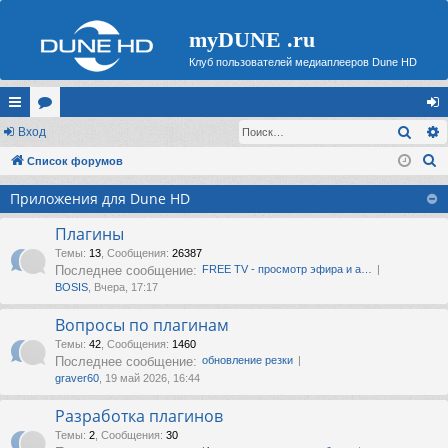
myDUNE .ru
Клуб пользователей медиаплееров Dune HD
Поис
с
Вход
ор
хо
П
ы
Список форумов
ум
д
о
лк
ы
Приложения для Dune HD
и
и
с
Плагины
к
Темы
:
13
,
Сообщения
:
26387
Последнее сообщение:
FREE TV - просмотр эфира и а…
BOSIS
, Вчера, 17:17
Вопросы по плагинам
Темы
:
42
,
Сообщения
:
1460
Последнее сообщение:
обновление резки
graver60
, 19 май 2026, 16:44
Разработка плагинов
Темы
:
2
,
Сообщения
:
30