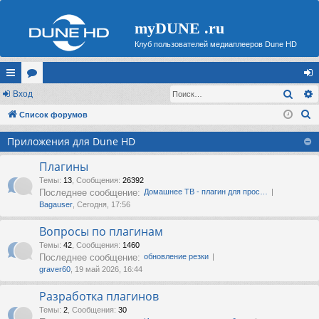
myDUNE .ru
Клуб пользователей медиаплееров Dune HD
Поис
с
Вход
ор
хо
П
ы
Список форумов
ум
д
о
лк
ы
Приложения для Dune HD
и
и
с
Плагины
к
Темы
:
13
,
Сообщения
:
26392
Последнее сообщение:
Домашнее ТВ - плагин для прос…
Bagauser
, Сегодня, 17:56
Вопросы по плагинам
Темы
:
42
,
Сообщения
:
1460
Последнее сообщение:
обновление резки
graver60
, 19 май 2026, 16:44
Разработка плагинов
Темы
:
2
,
Сообщения
:
30