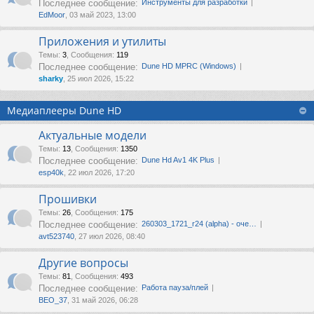
Последнее сообщение:
Инструменты для разработки
EdMoor
, 03 май 2023, 13:00
Приложения и утилиты
Темы
:
3
,
Сообщения
:
119
Последнее сообщение:
Dune HD MPRC (Windows)
sharky
, 25 июл 2026, 15:22
Медиаплееры Dune HD
Актуальные модели
Темы
:
13
,
Сообщения
:
1350
Последнее сообщение:
Dune Hd Av1 4K Plus
esp40k
, 22 июл 2026, 17:20
Прошивки
Темы
:
26
,
Сообщения
:
175
Последнее сообщение:
260303_1721_r24 (alpha) - оче…
avt523740
, 27 июл 2026, 08:40
Другие вопросы
Темы
:
81
,
Сообщения
:
493
Последнее сообщение:
Работа пауза/плей
ВЕО_37
, 31 май 2026, 06:28