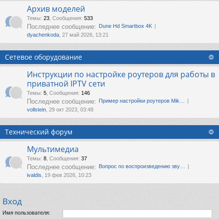
Архив моделей
Темы
:
23
,
Сообщения
:
533
Последнее сообщение:
Dune Hd Smartbox 4K
dyachenkoda
, 27 май 2026, 13:21
Сетевое оборудование
Инструкции по настройке роутеров для работы в
приватной IPTV сети
Темы
:
5
,
Сообщения
:
146
Последнее сообщение:
Пример настройки роутеров Mik…
vollstein
, 29 окт 2023, 03:48
Технический форум
Мультимедиа
Темы
:
8
,
Сообщения
:
37
Последнее сообщение:
Вопрос по воспроизведению зву…
ivaldis
, 19 фев 2026, 10:23
Вход
Имя пользователя: