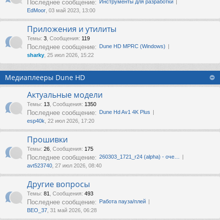
Последнее сообщение:
Инструменты для разработки
EdMoor
, 03 май 2023, 13:00
Приложения и утилиты
Темы
:
3
,
Сообщения
:
119
Последнее сообщение:
Dune HD MPRC (Windows)
sharky
, 25 июл 2026, 15:22
Медиаплееры Dune HD
Актуальные модели
Темы
:
13
,
Сообщения
:
1350
Последнее сообщение:
Dune Hd Av1 4K Plus
esp40k
, 22 июл 2026, 17:20
Прошивки
Темы
:
26
,
Сообщения
:
175
Последнее сообщение:
260303_1721_r24 (alpha) - оче…
avt523740
, 27 июл 2026, 08:40
Другие вопросы
Темы
:
81
,
Сообщения
:
493
Последнее сообщение:
Работа пауза/плей
ВЕО_37
, 31 май 2026, 06:28