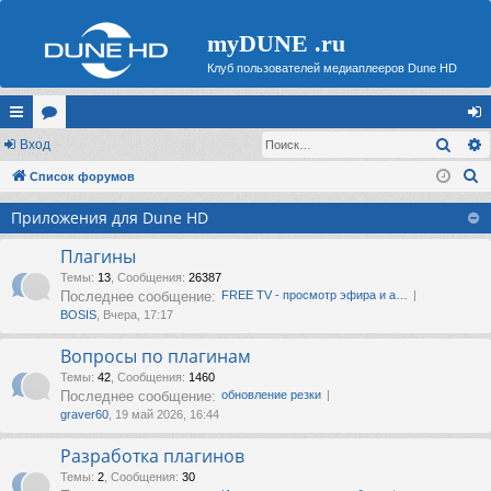
myDUNE .ru
Клуб пользователей медиаплееров Dune HD
Поис
с
Вход
ор
хо
П
ы
Список форумов
ум
д
о
лк
ы
Приложения для Dune HD
и
и
с
Плагины
к
Темы
:
13
,
Сообщения
:
26387
Последнее сообщение:
FREE TV - просмотр эфира и а…
BOSIS
, Вчера, 17:17
Вопросы по плагинам
Темы
:
42
,
Сообщения
:
1460
Последнее сообщение:
обновление резки
graver60
, 19 май 2026, 16:44
Разработка плагинов
Темы
:
2
,
Сообщения
:
30