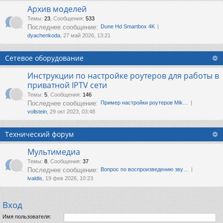
Архив моделей
Темы
:
23
,
Сообщения
:
533
Последнее сообщение:
Dune Hd Smartbox 4K
dyachenkoda
, 27 май 2026, 13:21
Сетевое оборудование
Инструкции по настройке роутеров для работы в
приватной IPTV сети
Темы
:
5
,
Сообщения
:
146
Последнее сообщение:
Пример настройки роутеров Mik…
vollstein
, 29 окт 2023, 03:48
Технический форум
Мультимедиа
Темы
:
8
,
Сообщения
:
37
Последнее сообщение:
Вопрос по воспроизведению зву…
ivaldis
, 19 фев 2026, 10:23
Вход
Имя пользователя: