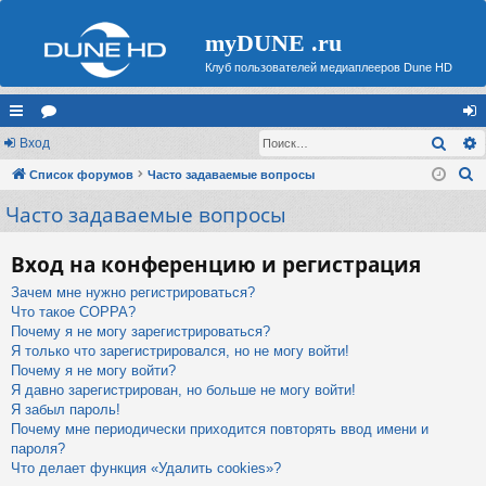
myDUNE .ru
Клуб пользователей медиаплееров Dune HD
Поис
с
Вход
ор
хо
П
ы
Список форумов
ум
Часто задаваемые вопросы
д
о
Часто задаваемые вопросы
лк
ы
и
и
с
Вход на конференцию и регистрация
к
Зачем мне нужно регистрироваться?
Что такое COPPA?
Почему я не могу зарегистрироваться?
Я только что зарегистрировался, но не могу войти!
Почему я не могу войти?
Я давно зарегистрирован, но больше не могу войти!
Я забыл пароль!
Почему мне периодически приходится повторять ввод имени и
пароля?
Что делает функция «Удалить cookies»?