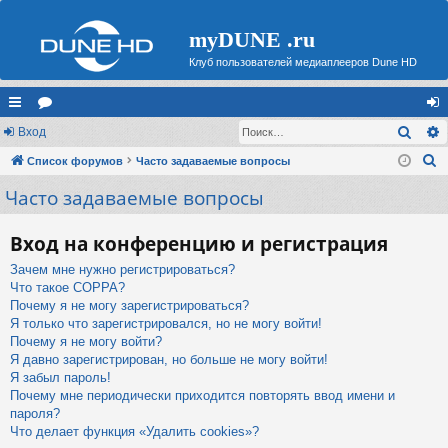
myDUNE .ru
Клуб пользователей медиаплееров Dune HD
Поис
с
Вход
ор
хо
П
ы
Список форумов
ум
Часто задаваемые вопросы
д
о
Часто задаваемые вопросы
лк
ы
и
и
с
Вход на конференцию и регистрация
к
Зачем мне нужно регистрироваться?
Что такое COPPA?
Почему я не могу зарегистрироваться?
Я только что зарегистрировался, но не могу войти!
Почему я не могу войти?
Я давно зарегистрирован, но больше не могу войти!
Я забыл пароль!
Почему мне периодически приходится повторять ввод имени и
пароля?
Что делает функция «Удалить cookies»?