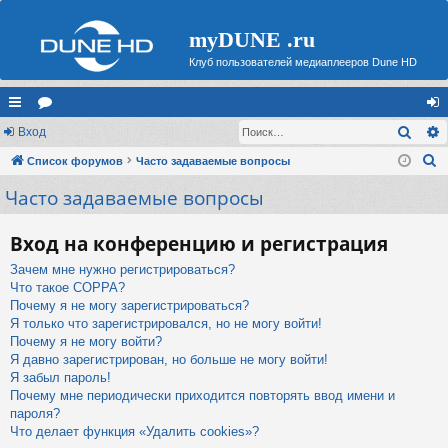
myDUNE .ru
Клуб пользователей медиаплееров Dune HD
Поис
с
Вход
ор
хо
П
ы
Список форумов
ум
Часто задаваемые вопросы
д
о
Часто задаваемые вопросы
лк
ы
и
и
с
Вход на конференцию и регистрация
к
Зачем мне нужно регистрироваться?
Что такое COPPA?
Почему я не могу зарегистрироваться?
Я только что зарегистрировался, но не могу войти!
Почему я не могу войти?
Я давно зарегистрирован, но больше не могу войти!
Я забыл пароль!
Почему мне периодически приходится повторять ввод имени и
пароля?
Что делает функция «Удалить cookies»?