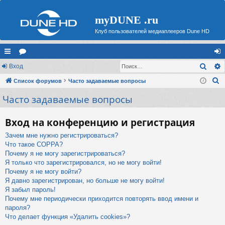
myDUNE .ru
Клуб пользователей медиаплееров Dune HD
Поис
с
Вход
ор
хо
П
ы
Список форумов
ум
Часто задаваемые вопросы
д
о
Часто задаваемые вопросы
лк
ы
и
и
с
Вход на конференцию и регистрация
к
Зачем мне нужно регистрироваться?
Что такое COPPA?
Почему я не могу зарегистрироваться?
Я только что зарегистрировался, но не могу войти!
Почему я не могу войти?
Я давно зарегистрирован, но больше не могу войти!
Я забыл пароль!
Почему мне периодически приходится повторять ввод имени и
пароля?
Что делает функция «Удалить cookies»?