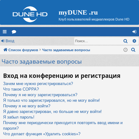
myDUNE .ru
Клуб пользователей медиаплееров Dune HD
Поис
с
Вход
ор
хо
П
ы
Список форумов
ум
Часто задаваемые вопросы
д
о
Часто задаваемые вопросы
лк
ы
и
и
с
Вход на конференцию и регистрация
к
Зачем мне нужно регистрироваться?
Что такое COPPA?
Почему я не могу зарегистрироваться?
Я только что зарегистрировался, но не могу войти!
Почему я не могу войти?
Я давно зарегистрирован, но больше не могу войти!
Я забыл пароль!
Почему мне периодически приходится повторять ввод имени и
пароля?
Что делает функция «Удалить cookies»?