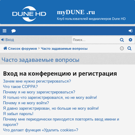
myDUNE .ru
Клуб пользователей медиаплееров Dune HD
Поис
с
Вход
ор
хо
П
ы
Список форумов
ум
Часто задаваемые вопросы
д
о
Часто задаваемые вопросы
лк
ы
и
и
с
Вход на конференцию и регистрация
к
Зачем мне нужно регистрироваться?
Что такое COPPA?
Почему я не могу зарегистрироваться?
Я только что зарегистрировался, но не могу войти!
Почему я не могу войти?
Я давно зарегистрирован, но больше не могу войти!
Я забыл пароль!
Почему мне периодически приходится повторять ввод имени и
пароля?
Что делает функция «Удалить cookies»?