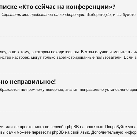
писке «Кто сейчас на конференции»?
ю
Скрывать моё пребывание на конференции
. Выберите
Да
, и вы будет
у, а не к тому, в котором находитесь вы. В этом случае измените в лич
ьшинство настроек, могут только зарегистрированные пользователи. Если 
вно неправильное!
ображается по-прежнему неверное, значит, неправильно установлено вр
и, или же просто никто не перевёл phpBB на ваш язык. Попробуйте узн
 то вы сами можете перевести phpBB на свой язык. Дополнительную инф