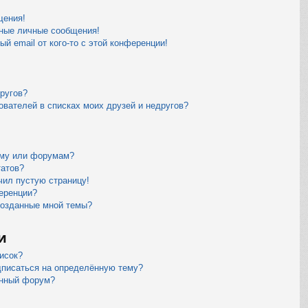
щения!
ные личные сообщения!
й email от кого-то с этой конференции!
другов?
ователей в списках моих друзей и недругов?
уму или форумам?
татов?
чил пустую страницу!
еренции?
созданные мной темы?
и
исок?
дписаться на определённую тему?
ённый форум?