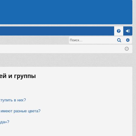
С
Поиск
Ра
FA
хо
Q
д
ей и группы
ступить в них?
 имеют разные цвета?
нда»?