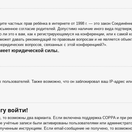
 защите частных прав ребёнка в интернете от 1998 г. — это закон Соедин
сьменное согласие родителей. Допустимо наличие иного вида подтверж
 ли это к вам, как к регистрирующемуся на конференции, или к самой 
 может давать рекомендаций по правовым вопросам и не является объек
 юридических вопросов, связанных с этой конференцией?».
имеет юридической силы.
.
пользователей. Также возможно, что он заблокировал ваш IP-адрес или
гу войти!
ы, то возможны два варианта. Если включена поддержка COPPA и при рег
ые учётные записи были активированы пользователями или администрато
лученным инструкциям. Если email-сообщение не получено, то возможно