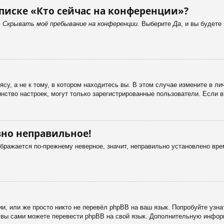
писке «Кто сейчас на конференции»?
ю
Скрывать моё пребывание на конференции
. Выберите
Да
, и вы будет
у, а не к тому, в котором находитесь вы. В этом случае измените в лич
ьшинство настроек, могут только зарегистрированные пользователи. Если 
вно неправильное!
ображается по-прежнему неверное, значит, неправильно установлено вр
и, или же просто никто не перевёл phpBB на ваш язык. Попробуйте узн
 то вы сами можете перевести phpBB на свой язык. Дополнительную инф