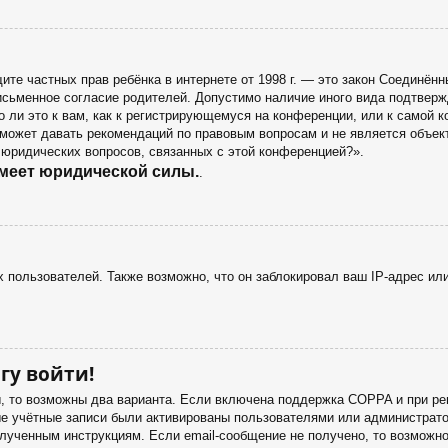
 защите частных прав ребёнка в интернете от 1998 г. — это закон Соедин
сьменное согласие родителей. Допустимо наличие иного вида подтверж
 ли это к вам, как к регистрирующемуся на конференции, или к самой 
 может давать рекомендаций по правовым вопросам и не является объек
 юридических вопросов, связанных с этой конференцией?».
имеет юридической силы.
.
пользователей. Также возможно, что он заблокировал ваш IP-адрес или
гу войти!
ы, то возможны два варианта. Если включена поддержка COPPA и при рег
ые учётные записи были активированы пользователями или администрато
лученным инструкциям. Если email-сообщение не получено, то возможно