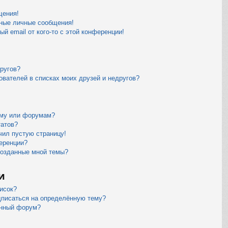
щения!
ные личные сообщения!
й email от кого-то с этой конференции!
другов?
ователей в списках моих друзей и недругов?
уму или форумам?
татов?
чил пустую страницу!
еренции?
созданные мной темы?
и
исок?
дписаться на определённую тему?
ённый форум?