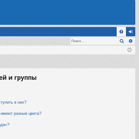
С
Поиск
Ра
FA
хо
Q
д
ей и группы
ступить в них?
 имеют разные цвета?
нда»?