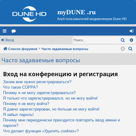
myDUNE .ru
Клуб пользователей медиаплееров Dune HD
Поис
с
Вход
ор
хо
П
ы
Список форумов
ум
Часто задаваемые вопросы
д
о
Часто задаваемые вопросы
лк
ы
и
и
с
Вход на конференцию и регистрация
к
Зачем мне нужно регистрироваться?
Что такое COPPA?
Почему я не могу зарегистрироваться?
Я только что зарегистрировался, но не могу войти!
Почему я не могу войти?
Я давно зарегистрирован, но больше не могу войти!
Я забыл пароль!
Почему мне периодически приходится повторять ввод имени и
пароля?
Что делает функция «Удалить cookies»?