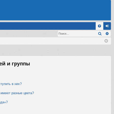
С
Поиск
Ра
FA
хо
Q
д
ей и группы
ступить в них?
 имеют разные цвета?
нда»?