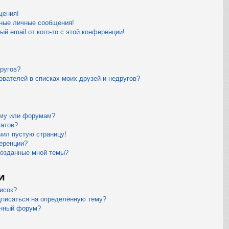
щения!
ные личные сообщения!
й email от кого-то с этой конференции!
другов?
ователей в списках моих друзей и недругов?
уму или форумам?
татов?
чил пустую страницу!
еренции?
созданные мной темы?
и
исок?
дписаться на определённую тему?
ённый форум?