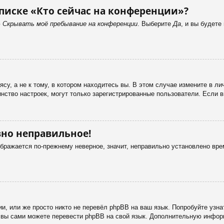
писке «Кто сейчас на конференции»?
ю
Скрывать моё пребывание на конференции
. Выберите
Да
, и вы будет
у, а не к тому, в котором находитесь вы. В этом случае измените в лич
ьшинство настроек, могут только зарегистрированные пользователи. Если 
вно неправильное!
ображается по-прежнему неверное, значит, неправильно установлено вр
и, или же просто никто не перевёл phpBB на ваш язык. Попробуйте узн
 то вы сами можете перевести phpBB на свой язык. Дополнительную инф