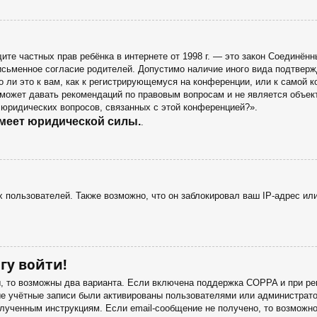
 защите частных прав ребёнка в интернете от 1998 г. — это закон Соедин
сьменное согласие родителей. Допустимо наличие иного вида подтверж
 ли это к вам, как к регистрирующемуся на конференции, или к самой 
 может давать рекомендаций по правовым вопросам и не является объек
 юридических вопросов, связанных с этой конференцией?».
имеет юридической силы.
.
пользователей. Также возможно, что он заблокировал ваш IP-адрес или
гу войти!
ы, то возможны два варианта. Если включена поддержка COPPA и при рег
ые учётные записи были активированы пользователями или администрато
лученным инструкциям. Если email-сообщение не получено, то возможно