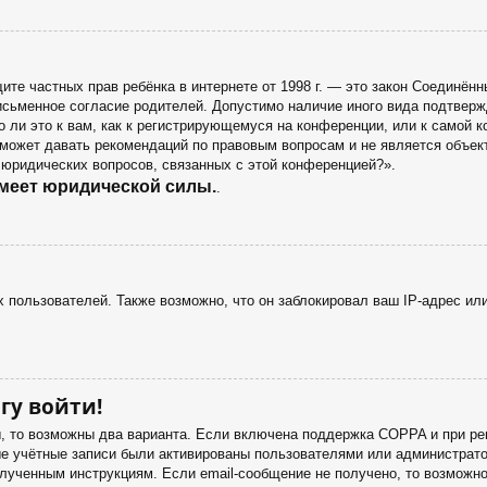
 защите частных прав ребёнка в интернете от 1998 г. — это закон Соедин
сьменное согласие родителей. Допустимо наличие иного вида подтверж
 ли это к вам, как к регистрирующемуся на конференции, или к самой 
 может давать рекомендаций по правовым вопросам и не является объек
 юридических вопросов, связанных с этой конференцией?».
имеет юридической силы.
.
пользователей. Также возможно, что он заблокировал ваш IP-адрес или
гу войти!
ы, то возможны два варианта. Если включена поддержка COPPA и при рег
ые учётные записи были активированы пользователями или администрато
лученным инструкциям. Если email-сообщение не получено, то возможно