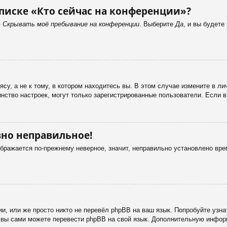
писке «Кто сейчас на конференции»?
ю
Скрывать моё пребывание на конференции
. Выберите
Да
, и вы будет
у, а не к тому, в котором находитесь вы. В этом случае измените в лич
ьшинство настроек, могут только зарегистрированные пользователи. Если 
вно неправильное!
ображается по-прежнему неверное, значит, неправильно установлено вр
и, или же просто никто не перевёл phpBB на ваш язык. Попробуйте узн
 то вы сами можете перевести phpBB на свой язык. Дополнительную инф