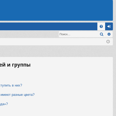
С
Поиск
Ра
FA
хо
Q
д
ей и группы
ступить в них?
 имеют разные цвета?
нда»?