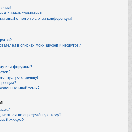
щения!
ные личные сообщения!
й email от кого-то с этой конференции!
другов?
ователей в списках моих друзей и недругов?
уму или форумам?
татов?
чил пустую страницу!
еренции?
созданные мной темы?
и
исок?
дписаться на определённую тему?
ённый форум?