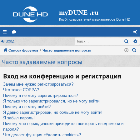
myDUNE .ru
Клуб пользователей медиаплееров Dune HD
Поис
с
Вход
ор
хо
П
ы
Список форумов
ум
Часто задаваемые вопросы
д
о
Часто задаваемые вопросы
лк
ы
и
и
с
Вход на конференцию и регистрация
к
Зачем мне нужно регистрироваться?
Что такое COPPA?
Почему я не могу зарегистрироваться?
Я только что зарегистрировался, но не могу войти!
Почему я не могу войти?
Я давно зарегистрирован, но больше не могу войти!
Я забыл пароль!
Почему мне периодически приходится повторять ввод имени и
пароля?
Что делает функция «Удалить cookies»?