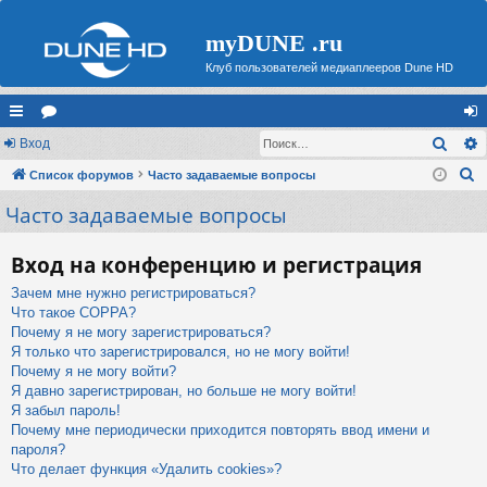
myDUNE .ru
Клуб пользователей медиаплееров Dune HD
Поис
с
Вход
ор
хо
П
ы
Список форумов
ум
Часто задаваемые вопросы
д
о
Часто задаваемые вопросы
лк
ы
и
и
с
Вход на конференцию и регистрация
к
Зачем мне нужно регистрироваться?
Что такое COPPA?
Почему я не могу зарегистрироваться?
Я только что зарегистрировался, но не могу войти!
Почему я не могу войти?
Я давно зарегистрирован, но больше не могу войти!
Я забыл пароль!
Почему мне периодически приходится повторять ввод имени и
пароля?
Что делает функция «Удалить cookies»?