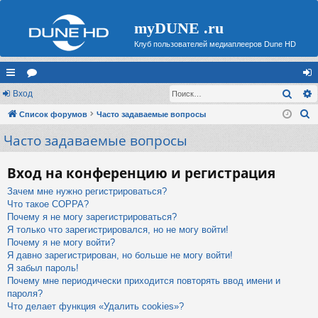
myDUNE .ru
Клуб пользователей медиаплееров Dune HD
Поис
с
Вход
ор
хо
П
ы
Список форумов
ум
Часто задаваемые вопросы
д
о
Часто задаваемые вопросы
лк
ы
и
и
с
Вход на конференцию и регистрация
к
Зачем мне нужно регистрироваться?
Что такое COPPA?
Почему я не могу зарегистрироваться?
Я только что зарегистрировался, но не могу войти!
Почему я не могу войти?
Я давно зарегистрирован, но больше не могу войти!
Я забыл пароль!
Почему мне периодически приходится повторять ввод имени и
пароля?
Что делает функция «Удалить cookies»?