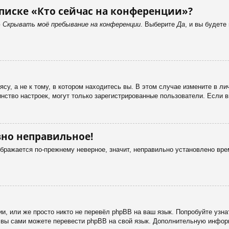
писке «Кто сейчас на конференции»?
ю
Скрывать моё пребывание на конференции
. Выберите
Да
, и вы будет
у, а не к тому, в котором находитесь вы. В этом случае измените в лич
ьшинство настроек, могут только зарегистрированные пользователи. Если 
вно неправильное!
ображается по-прежнему неверное, значит, неправильно установлено вр
и, или же просто никто не перевёл phpBB на ваш язык. Попробуйте узн
 то вы сами можете перевести phpBB на свой язык. Дополнительную инф