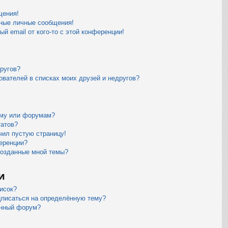
щения!
ные личные сообщения!
й email от кого-то с этой конференции!
другов?
ователей в списках моих друзей и недругов?
уму или форумам?
татов?
чил пустую страницу!
еренции?
созданные мной темы?
и
исок?
дписаться на определённую тему?
ённый форум?