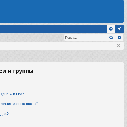
С
Поиск
Ра
FA
хо
Q
д
ей и группы
ступить в них?
 имеют разные цвета?
нда»?