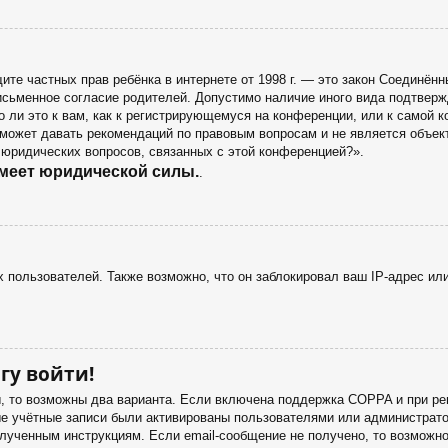
 защите частных прав ребёнка в интернете от 1998 г. — это закон Соедин
сьменное согласие родителей. Допустимо наличие иного вида подтверж
 ли это к вам, как к регистрирующемуся на конференции, или к самой 
 может давать рекомендаций по правовым вопросам и не является объек
 юридических вопросов, связанных с этой конференцией?».
имеет юридической силы.
.
пользователей. Также возможно, что он заблокировал ваш IP-адрес или
гу войти!
ы, то возможны два варианта. Если включена поддержка COPPA и при рег
ые учётные записи были активированы пользователями или администрато
лученным инструкциям. Если email-сообщение не получено, то возможно