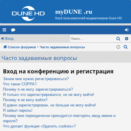
myDUNE .ru
Клуб пользователей медиаплееров Dune HD
Поис
с
Вход
ор
хо
П
ы
Список форумов
ум
Часто задаваемые вопросы
д
о
Часто задаваемые вопросы
лк
ы
и
и
с
Вход на конференцию и регистрация
к
Зачем мне нужно регистрироваться?
Что такое COPPA?
Почему я не могу зарегистрироваться?
Я только что зарегистрировался, но не могу войти!
Почему я не могу войти?
Я давно зарегистрирован, но больше не могу войти!
Я забыл пароль!
Почему мне периодически приходится повторять ввод имени и
пароля?
Что делает функция «Удалить cookies»?